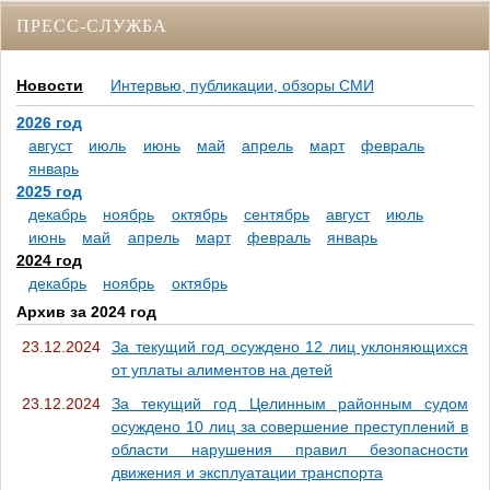
ПРЕСС-СЛУЖБА
Новости
Интервью, публикации, обзоры СМИ
2026 год
август
июль
июнь
май
апрель
март
февраль
январь
2025 год
декабрь
ноябрь
октябрь
сентябрь
август
июль
июнь
май
апрель
март
февраль
январь
2024 год
декабрь
ноябрь
октябрь
Архив за 2024 год
23.12.2024
За текущий год осуждено 12 лиц уклоняющихся
от уплаты алиментов на детей
23.12.2024
За текущий год Целинным районным судом
осуждено 10 лиц за совершение преступлений в
области нарушения правил безопасности
движения и эксплуатации транспорта