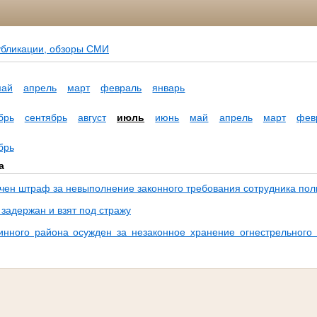
убликации, обзоры СМИ
май
апрель
март
февраль
январь
брь
сентябрь
август
июль
июнь
май
апрель
март
фев
брь
а
чен штраф за невыполнение законного требования сотрудника по
задержан и взят под стражу
нного района осужден за незаконное хранение огнестрельного