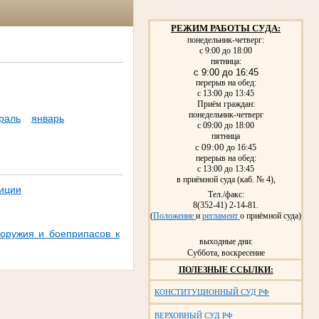
РЕЖИМ РАБОТЫ СУДА:
понедельник-четверг:
с 9:00 до 18:00
пятница:
с 9:00 до 16:45
перерыв на обед:
с 13:00 до 13:45
Приём граждан:
понедельник-четверг
раль
январь
с 09:00 до 18:00
пятница
с 09:00
до 16:45
перерыв на обед:
с 13:00 до 13:45
в приёмной суда (каб. № 4),
лиции
Тел./факс:
8(352-41) 2-14-81.
(
Положение
и
регламент
о приёмной суда)
 оружия и боеприпасов к
выходные дни:
Суббота, воскресение
ПОЛЕЗНЫЕ ССЫЛКИ:
КОНСТИТУЦИОННЫЙ СУД РФ
ВЕРХОВНЫЙ СУД РФ