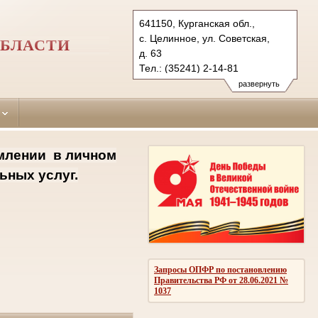
641150, Курганская обл.,
с. Целинное, ул. Советская,
ОБЛАСТИ
д. 63
Тел.: (35241) 2-14-81
celinny.krg@sudrf.ru
развернуть
млении
в личном
ьных услуг.
Запросы ОПФР по постановлению
Правительства РФ от 28.06.2021 №
1037